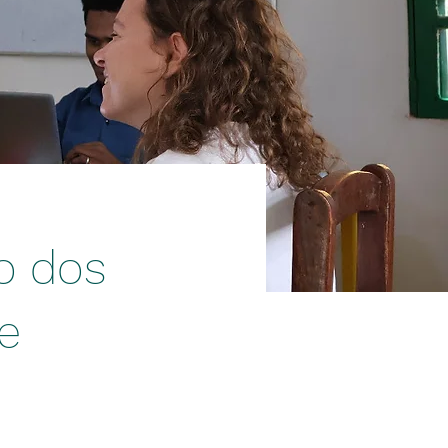
o dos
de