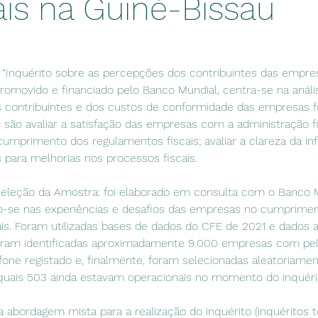
is na Guiné-Bissau
“Inquérito sobre as percepções dos contribuintes das empre
promovido e financiado pelo Banco Mundial, centra-se na análi
contribuintes e dos custos de conformidade das empresas fo
 são avaliar a satisfação das empresas com a administração fisc
cumprimento dos regulamentos fiscais; avaliar a clareza da inf
s para melhorias nos processos fiscais.
eleção da Amostra: foi elaborado em consulta com o Banco M
o-se nas experiências e desafios das empresas no cumprimen
ais. Foram utilizadas bases de dados do CFE de 2021 e dados a
oram identificadas aproximadamente 9.000 empresas com p
one registado e, finalmente, foram selecionadas aleatoriamen
quais 503 ainda estavam operacionais no momento do inquérit
a abordagem mista para a realização do inquérito (inquéritos t