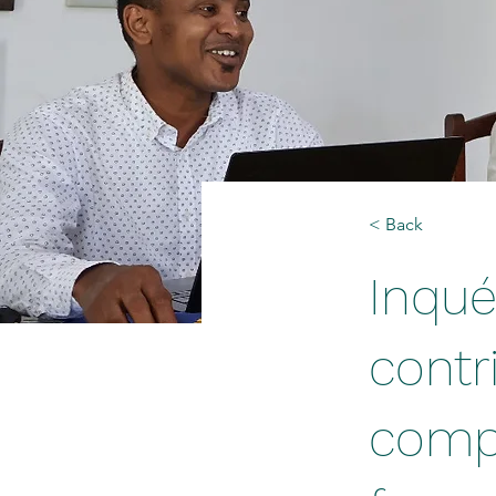
< Back
Inqué
contr
comp