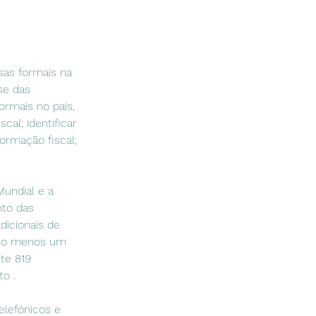
sas formais na 
se das 
rmais no país, 
al; identificar 
ormação fiscal; 
undial e a 
to das 
dicionais de 
elo menos um 
te 819 
o .
elefónicos e 