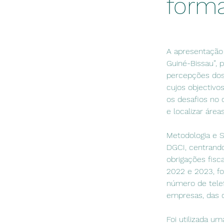
forma
A apresentação 
Guiné-Bissau”, 
percepções dos 
cujos objectivos
os desafios no 
e localizar área
Metodologia e S
DGCI, centrand
obrigações fisc
2022 e 2023, f
número de telef
empresas, das 
Foi utilizada um